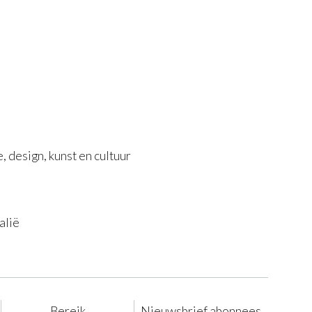
 design, kunst en cultuur
alië
Bereik
Nieuwsbrief abonnees